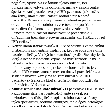
negatívny vplyv. Na zvládnutie týchto situácií, bez
výraznejšieho vplyvu na ochorenie, máme v našom centre
špecializované poradenstvo pre IBD pacientov (tak mužov
ako ženy), ktorí si chcú založiť rodinu a pre tehotné
pacientky. Rovnako poskytujeme poradenstvo pri cestovaní
do zahraničia, pri dlhodobom vycestovaní odporúčame
starostlivosť na kontaktnom pracovisku v zahraničí.
Samozrejmou súčasťou starostlivosti je poradenstvo s
ohľadom na špeciálne pracovné zaradenia, ktoré môžu byť pri
IBD rizikové.
Kontinuálna starostlivosť
- IBD je ochorenie s chronickými
priebehom s momentami vzplanutia, kedy je potrebné rýchle
nasadenie liečby. V takýchto okamihoch je dôležité, aby lekár,
ktorý o liečbe v momente vzplanutia musí rozhodnúť mal s
takouto liečbou rozsiahle skúsenosti a bol do detailu
informovaný o predošlom priebehu ochorenia. Preto je v
našom IBD centre samozrejmosťou tímová práca lekárov a
sestier, z ktorých každý má so starostlivosťou o IBD
pacientov skúsenosti a ktorí si profesionálne odovzdávajú
informácie o Vašom stave.
Multidisciplinárna starostlivosť
- O pacientov s IBD sa síce
každodenne stará gastroenterológ, tento sa však pri
rozhodovaní o ďalšej liečbe opiera o informácie a názory
iných špecialistov, osobitne chirurgov, radiológov, patológov
a podľa situácie aj ďalších. Naši gastroenterológovia s týmito