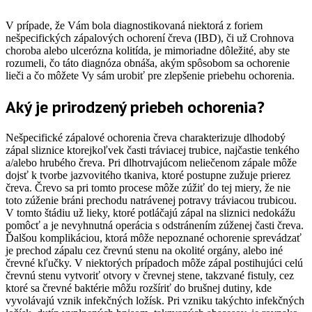
V prípade, že Vám bola diagnostikovaná niektorá z foriem
nešpecifických zápalových ochorení čreva (IBD), či už Crohnova
choroba alebo ulcerózna kolitída, je mimoriadne dôležité, aby ste
rozumeli, čo táto diagnóza obnáša, akým spôsobom sa ochorenie
lieči a čo môžete Vy sám urobiť pre zlepšenie priebehu ochorenia.
Aký je prirodzený priebeh ochorenia?
Nešpecifické zápalové ochorenia čreva charakterizuje dlhodobý
zápal sliznice ktorejkoľvek časti tráviacej trubice, najčastie tenkého
a/alebo hrubého čreva. Pri dlhotrvajúcom neliečenom zápale môže
dojsť k tvorbe jazvovitého tkaniva, ktoré postupne zužuje prierez
čreva. Črevo sa pri tomto procese môže zúžiť do tej miery, že nie
toto zúženie bráni prechodu natrávenej potravy tráviacou trubicou.
V tomto štádiu už lieky, ktoré potláčajú zápal na sliznici nedokážu
pomôcť a je nevyhnutná operácia s odstránením zúženej časti čreva.
Ďalšou komplikáciou, ktorá môže nepoznané ochorenie sprevádzať
je prechod zápalu cez črevnú stenu na okolité orgány, alebo iné
črevné kľučky. V niektorých prípadoch môže zápal postihujúci celú
črevnú stenu vytvoriť otvory v črevnej stene, takzvané fistuly, cez
ktoré sa črevné baktérie môžu rozšíriť do brušnej dutiny, kde
vyvolávajú vznik infekčných ložísk. Pri vzniku takýchto infekčných