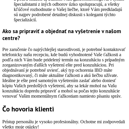
špecialistami z iných odborov úzko spolupracujú, a všetky
kľúčové rozhodnutie o Vašej liečbe, ktoré Vám predkladajú
sú najprv podrobené detailnej diskusii s kolegami týchto
špecializácií.
Ako sa pripraviť a objednať na vyšetrenie v našom
centre?
Pre zaručenie čo najrýchlejšej starostlivosti, je potrebné kontaktovať
telefonicky našu recepciu, kde budú vyhodnotené Vaše ťažkosti a
podľa nich Vám bude pridelený termín na konzultáciu s prípadným
zorganizovaným ďalších vyšetrení ešte pred konzultáciou. Pri
objednávaní je potrebné uviesť, aký typ ochorenia IBD máte
diagnostikovaný, či máte aktuálne ťažkosti a akú liečbu užívate.
Ideálne je ešte pred samotným vyšetrením zaslať alebo doniesť
kópiu Vašich predošlých vyšetrení, aby sa lekár mohol na Vašu
konzultáciu dopredu pripraviť a mohol sa počas tejto konzultácie
venovať Vašim momentálnym ťažkostiam namiesto písaniu správ.
Čo hovoria klienti
Prístup personálu je vysoko profesionálny. Ochotne mi zodpovedali
všetky moje otázky!