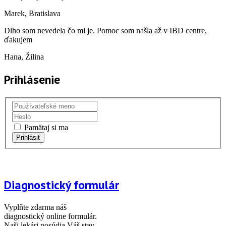
Marek
, Bratislava
Dlho som nevedela čo mi je. Pomoc som našla až v IBD centre,
ďakujem
Hana
, Žilina
Prihlásenie
Pamätaj si ma
Diagnostický formulár
Vyplňte zdarma náš
diagnostický online formulár.
Naši lekári posúdia Váš stav