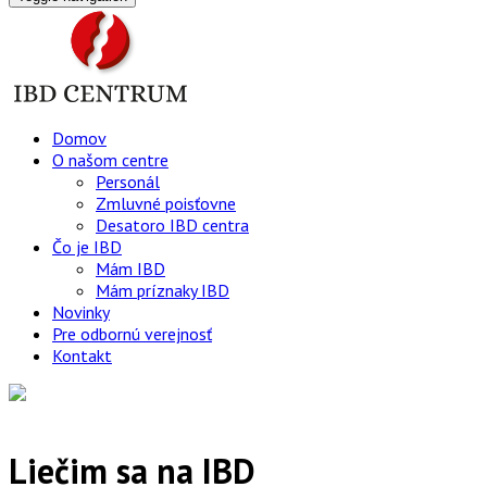
Domov
O našom centre
Personál
Zmluvné poisťovne
Desatoro IBD centra
Čo je IBD
Mám IBD
Mám príznaky IBD
Novinky
Pre odbornú verejnosť
Kontakt
Liečim sa na IBD