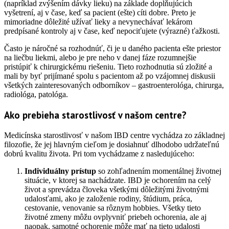
(napríklad zvýšením dávky lieku) na základe doplňujúcich
vyšetrení, aj v čase, keď sa pacient (ešte) cíti dobre. Preto je
mimoriadne dôležité užívať lieky a nevynechávať lekárom
predpísané kontroly aj v čase, keď nepociťujete (výrazné) ťažkosti.
Často je náročné sa rozhodnúť, či je u daného pacienta ešte priestor
na liečbu liekmi, alebo je pre neho v danej fáze rozumnejšie
pristúpiť k chirurgickému riešeniu. Tieto rozhodnutia sú zložité a
mali by byť prijímané spolu s pacientom až po vzájomnej diskusii
všetkých zainteresovaných odborníkov – gastroenterológa, chirurga,
radiológa, patológa.
Ako prebieha starostlivosť v našom centre?
Medicínska starostlivosť v našom IBD centre vychádza zo základnej
filozofie, že jej hlavným cieľom je dosiahnuť dlhodobo udržateľnú
dobrú kvalitu života. Pri tom vychádzame z nasledujúceho:
Individuálny prístup
so zohľadnením momentálnej životnej
situácie, v ktorej sa nachádzate. IBD je ochorením na celý
život a sprevádza človeka všetkými dôležitými životnými
udalosťami, ako je založenie rodiny, štúdium, práca,
cestovanie, venovanie sa rôznym hobbies. Všetky tieto
životné zmeny môžu ovplyvniť priebeh ochorenia, ale aj
naopak, samotné ochorenie môže mať na tieto udalosti