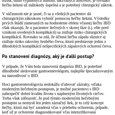
ložísk, dutín vyplnených hnisom, takzvaných abscesov, je rovnako
liečba liekmi už málokedy úspešná a je potrebný chirurgický zákrok.
V súčasnosti nie je jasné, či sa u všetkých pacientov dá
chirurgickým zákrokom vyhnúť pomocou liečby liekmi. Výsledky
prvých štúdií zameraných na hodnotenie efektu včasnej liečby IBD
však ukazujú, že u pacientov liečených v skorej fáze (t.j. ešte pred
vznikom uvedených komplikácií) sa znižuje riziko chirurgických
komplikácií. Rovnako sa zdá, že účinná liečba zápalu sliznice aj
znižuje riziko rakoviny hrubého čreva, ktorá predstavuje jednu z
dlhodobých komplikácií nešpecifických zápalových ochorení čreva.
Po stanovení diagnózy, aký je ďalší postup?
V prípade, že Vám bola stanovená diagnóza IBD, je potrebné
dlhodbobé sledovanie gastroenterológom, najlepšie špecializovaným
na starostlivosť o IBD.
Hoci gastroenterológovia nedokážu sľubovať zázraky, vďaka
moderným liečebným postupom, je možné pacientovi s IBD
zabezpečiť dobrú kvalitu životu s naplneným životných cieľov.
Treba však zdôrazniť, že pod týmito modernými liečebnými
postupmi sa nemyslí len jeden zázračný liek, je to celý koncept
liečby, ktorá má byť zaradená včas v priebehu ochorenia, prípade,
keď už je ochorenie diagnostikované včas intenzifikovaná