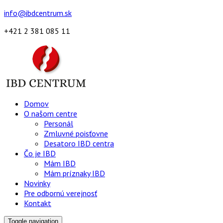
info@ibdcentrum.sk
+421 2 381 085 11
Domov
O našom centre
Personál
Zmluvné poisťovne
Desatoro IBD centra
Čo je IBD
Mám IBD
Mám príznaky IBD
Novinky
Pre odbornú verejnosť
Kontakt
Toggle navigation